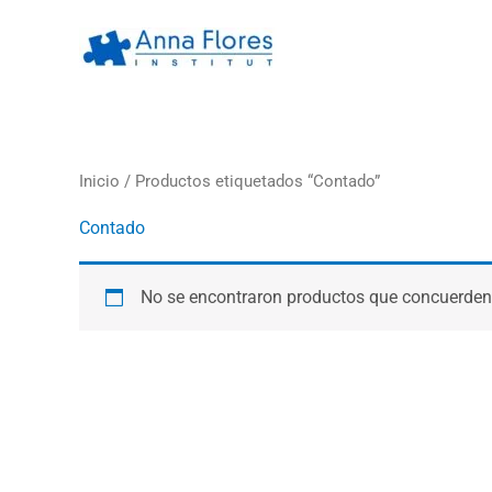
Ir
al
contenido
Inicio
/ Productos etiquetados “Contado”
Contado
No se encontraron productos que concuerden 